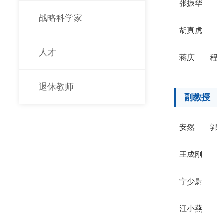
张振华
战略科学家
胡真虎
人才
蒋庆
退休教师
副教授
安然
王成刚
宁少尉
江小燕