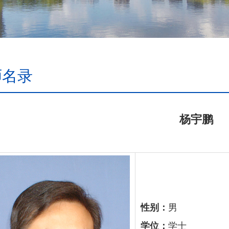
师名录
杨宇鹏
性别：
男
学位：
学士