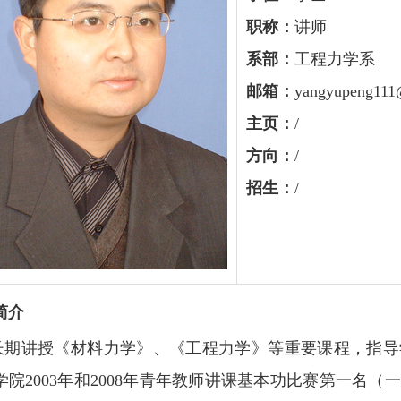
职称：
讲师
系部：
工程力学系
邮箱：
yangyupeng11
主页：
/
方向：
/
招生：
/
简介
长期讲授《材料力学》、《工程力学》等重要课程，指导
学院2003年和2008年青年教师讲课基本功比赛第一名（