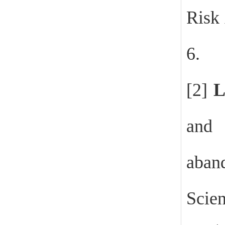
Risk
6.
[2]
L
and 
aban
Scien