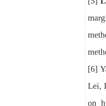
[5]
Li
marg
meth
metho
[6] 
Lei,
on hy