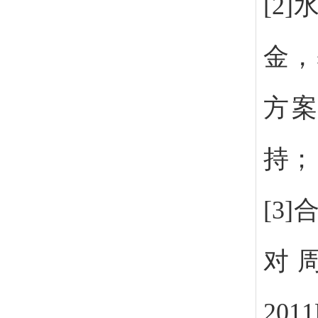
[2
金，
方案研
持；
[3
对
201