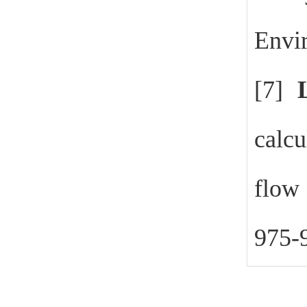
Envir
[7]
calcu
flow
975-