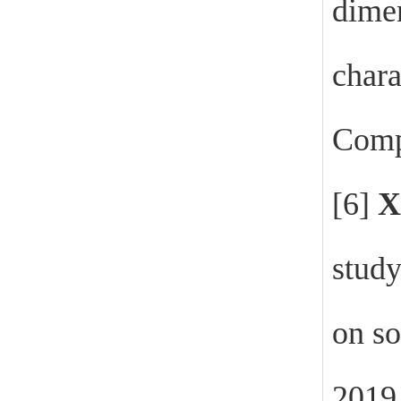
dimen
chara
Comp
[6]
X
study
on so
2019