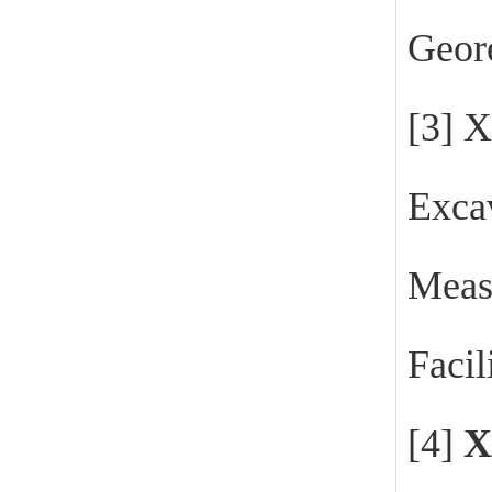
Geor
[3]
X
Excav
Measu
Facil
[4]
X