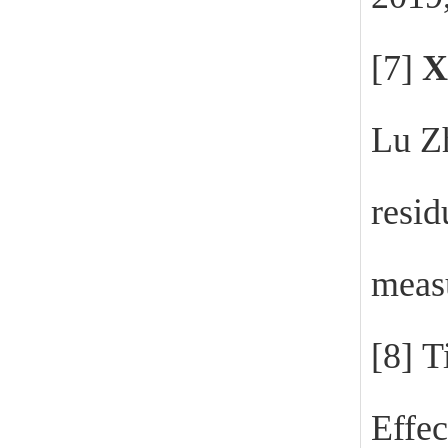
[7]
X
Lu Zh
resid
measu
[8]
T
Effec