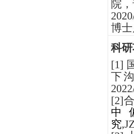
院，
2020
博士
科研
[1]
下
2022
[2]
中
究
,J