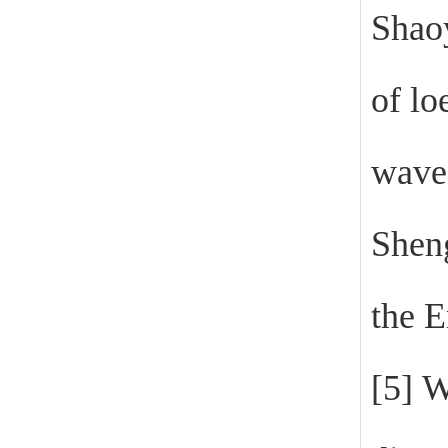
Shao
of lo
waves
Shen
the 
[5]
W