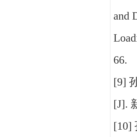
and 
Loadi
66.
[9]
[J].
[10]