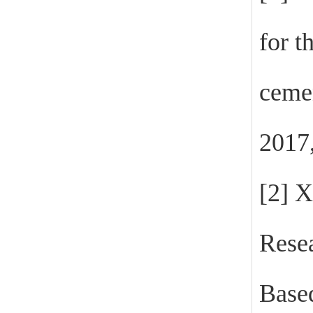
for t
ceme
2017
[2]
X
Resea
Base