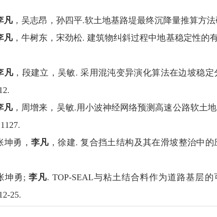
李凡
，吴志昂，孙四平.软土地基路堤最终沉降量推算方法研究.合肥工
李凡
，牛树东，宋劲松. 建筑物纠斜过程中地基稳定性的有限元分析
李凡
，段建立，吴敏. 采用混沌变异演化算法在边坡稳定分析中
12.
李凡
，周增来，吴敏.用小波神经网络预测高速公路软土地基最终
1127.
] 张坤勇，
李凡
，徐建. 复合挡土结构及其在滑坡整治中的应用. 岩
] 张坤勇;
李凡
. TOP-SEAL与粘土结合料作为道路基层
12-25.