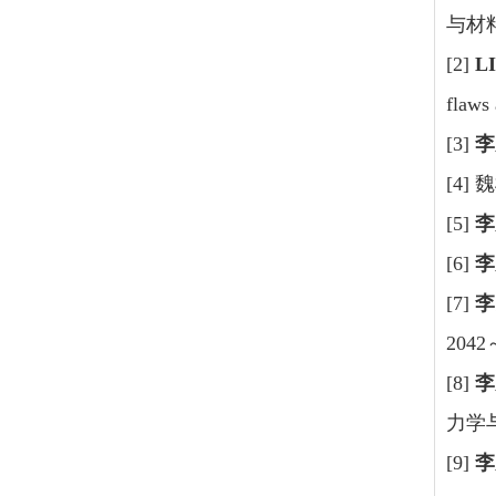
与材料
[2]
LI
flaws
[3]
李
[4]
[5]
李
[6]
李
[7]
李
2042
[8]
李
力学与
[9]
李