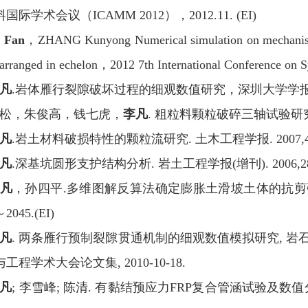
国际学术会议（ICAMM 2012），2012.11. (EI)
 Fan
，ZHANG Kunyong Numerical simulation on mechanism o
 arranged in echelon，2012 7th International Conference on 
凡
.岩体雁行裂隙破坏过程的细观数值研究，深圳大学学报(理工版)，2
 魏松，朱俊高，钱七虎，
李凡
. 粗粒料颗粒破碎三轴试验研究. 岩
凡
.岩土材料破损特性的颗粒流研究. 土木工程学报. 2007,40(9
凡
.深基坑圆形支护结构分析. 岩土工程学报(增刊). 2006,28：
凡
，孙四平.多维图解反算法确定膨胀土滑坡土体的抗剪强度指标
～2045.
(EI)
凡
. 两条雁行预制裂隙贯通机制的细观数值模拟研究, 
工程学术大会论文集, 2010-10-18.
凡
; 李雪峰; 陈清. 有黏结预应力FRP复合管涵试验及数值分析