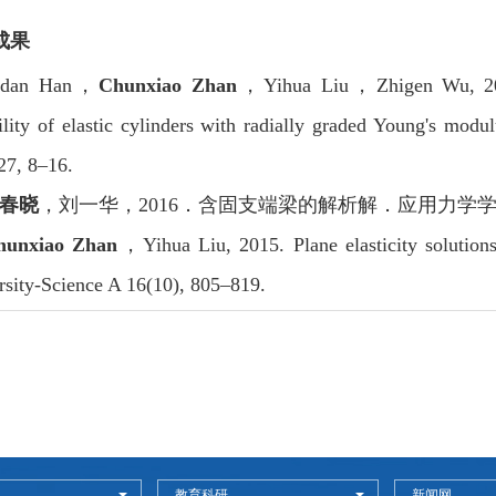
成果
Lidan Han，
Chunxiao Zhan
，Yihua Liu，Zhigen Wu, 2017.
ility of elastic cylinders with radially graded Young's modul
27, 8–16.
春晓
，刘一华，2016．含固支端梁的解析解．应用力学学报 33
hunxiao Zhan
，Yihua Liu, 2015. Plane elasticity solution
rsity-Science A 16(10), 805–819.
教育科研
新闻网