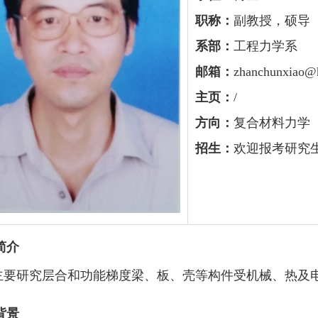
职称：
副教授，硕导
系部：
工程力学系
邮箱：
zhanchunxiao@h
主页：
/
方向：
复合材料力学
招生：
欢迎报考研究
简介
主要研究层合和功能梯度梁、板、壳等构件受机械、热及电
背景