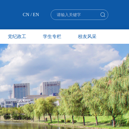
CN
/
EN
党纪政工
学生专栏
校友风采