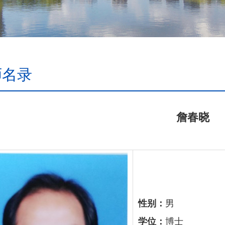
师名录
詹春晓
性别：
男
学位：
博士