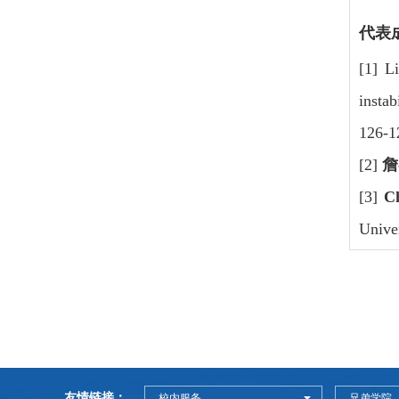
代表
[1] 
instab
126-1
[2]
詹
[3]
C
Unive
友情链接：
校内服务
兄弟学院