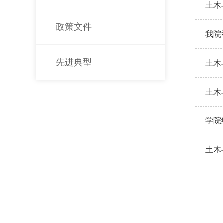
建活
土木
政策文件
我院
先进典型
土木
学习
土木
会
学院
土木