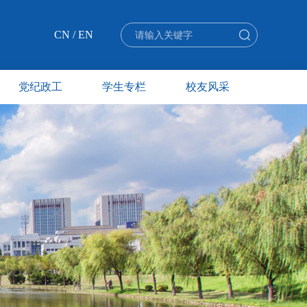
CN
/
EN
党纪政工
学生专栏
校友风采