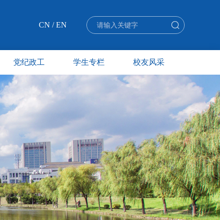
CN
/
EN
党纪政工
学生专栏
校友风采