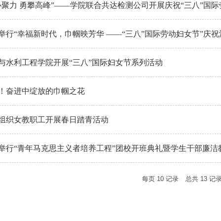
心聚力 勇攀高峰”——学院联合共达检测公司开展庆祝“三八”国
活动
举行“幸福新时代，巾帼映芳华 ——“三八”国际劳动妇女节”庆祝
与水利工程学院开展“三八”国际妇女节系列活动
！奋进中绽放的巾帼之花
组织女教职工开展春日踏青活动
举行“青年马克思主义者培养工程”团校开班典礼暨学生干部廉洁
每页
10
记录
总共
13
记