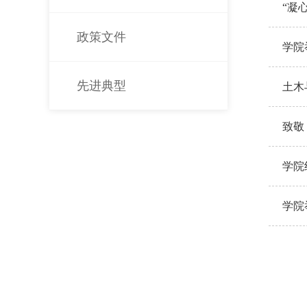
“凝
政策文件
登山
学院
先进典型
土木
致敬
学院
学院