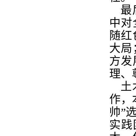
最
中对
随红
大局
方发
理、
土
作，
帅”
实践