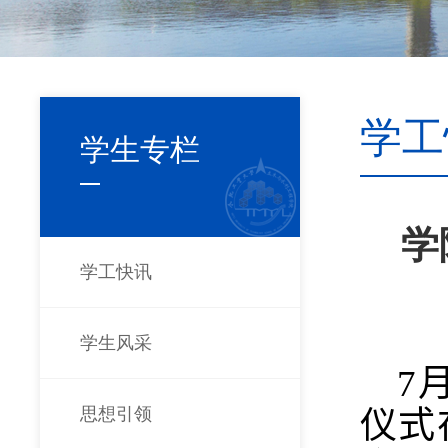
学工
学生专栏
学
学工快讯
学生风采
7
思想引领
仪式