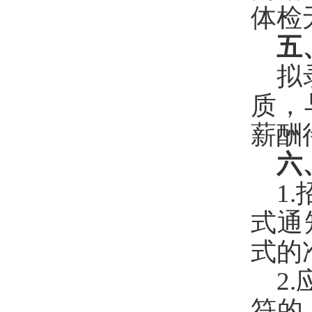
体检
五
拟
质
，
薪酬
六
1.
式通
式的
2.
符的