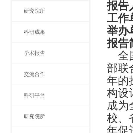
报
告
研究院所
工作
举办
科研成果
报告
全
学术报告
部联
交流合作
年的
构设
科研平台
成为
校、
研究院所
年促