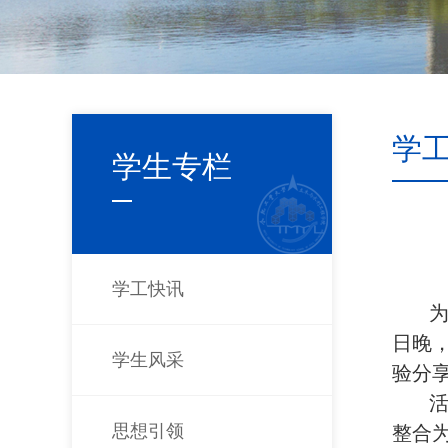
学
学生专栏
学工快讯
日晚
学生风采
验分
思想引领
整合