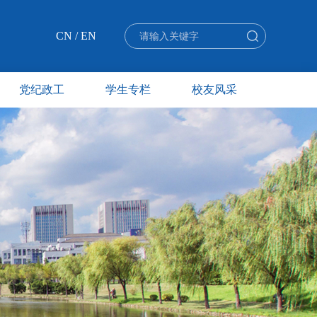
CN
/
EN
党纪政工
学生专栏
校友风采