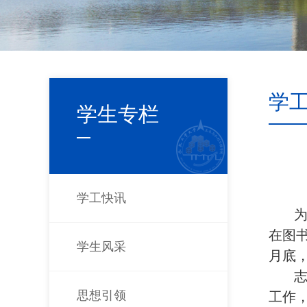
学
学生专栏
学工快讯
在图
学生风采
月
底
思想引领
工作