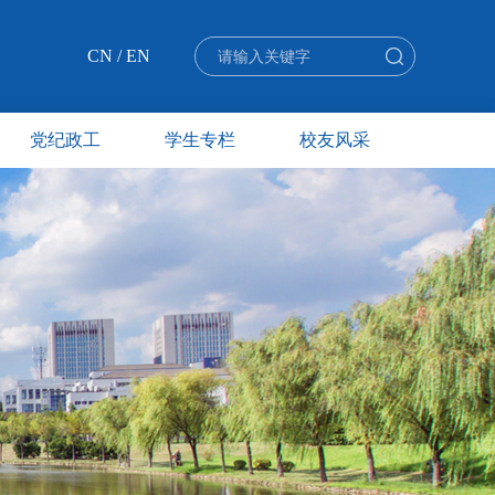
CN
/
EN
党纪政工
学生专栏
校友风采