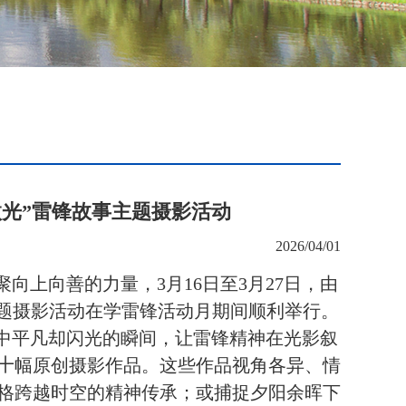
光”雷锋故事主题摄影活动
2026/04/01
聚向上向善的力量，
3
月
16
日至
3
月
27
日，由
主题摄影活动在学雷锋活动月期间顺利举行。
中平凡却闪光的瞬间，让雷锋精神在光影叙
十
幅原创摄影作品。这些作品视角各异、情
格跨越时空的精神传承；或捕捉夕阳余晖下