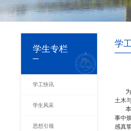
学
学生专栏
学工快讯
土木
学生风采
事中
思想引领
感真