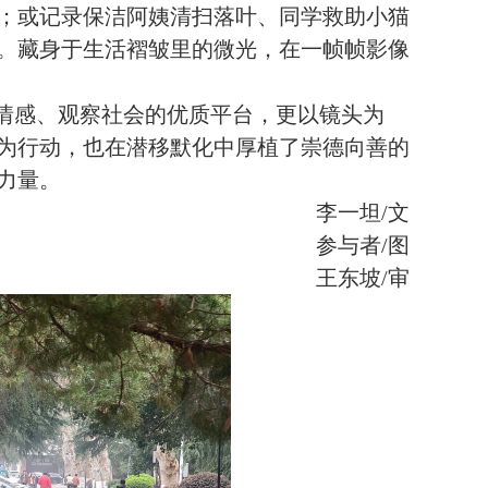
；或记录保洁阿姨清扫落叶、同学救助小猫
。藏身于生活褶皱里的微光，在一帧帧影像
情感、观察社会的优质平台，更以镜头为
为行动，也在潜移默化中厚植了崇德向善的
力量。
李一坦
/
文
参与者
/
图
王东坡
/
审