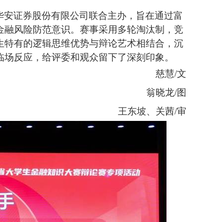
华安证券股份有限公司联合主办，旨在通过富
金融风险防范意识。赛事采用多轮淘汰制，竞
生特有的逻辑思维优势与辩论艺术相结合，沉
临场反应，给评委和观众留下了深刻印象。
慈慧
/文
翁晓龙
/图
王东坡
、
关茜
/审