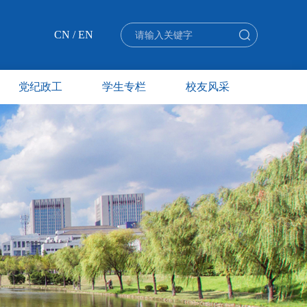
CN
/
EN
党纪政工
学生专栏
校友风采