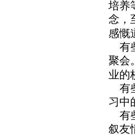
培养
念，
感慨
有
聚会
业的
有
习中
有
叙友