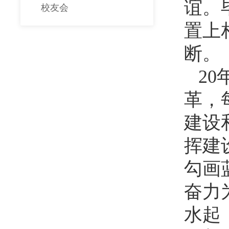
谊。
校友会
置上
断。
20
革，
建设
挥建
勾画
奋力
水起