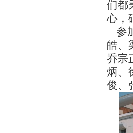
们都
心，
参
皓、
乔宗
炳、
俊、