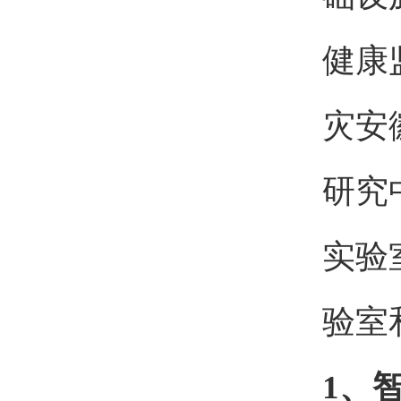
健康
灾安
研究
实验
验室
1、