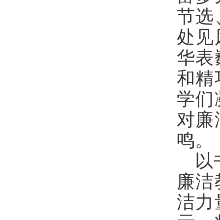
节选
处见
华表
和精
学们
对廉
鸣。
以
廉洁
洁力