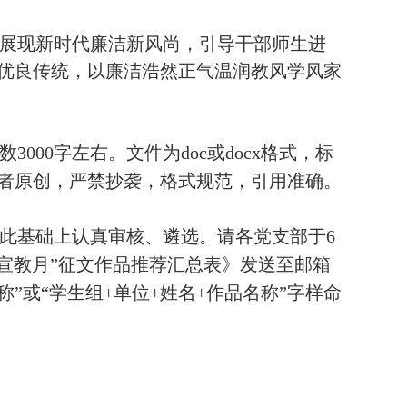
展现新时代廉洁新风尚，引导干部师生进
优良传统，以廉洁浩然正气温润教风学风家
数
3000
字左右。文件为
doc
或
docx
格式，标
者原创，严禁抄袭，格式规范，引用准确。
此基础上认真审核、遴选。请各党支部于
6
年“宣教月”征文作品推荐汇总表
》
发送至邮箱
称”或“学生组+单位+姓名+作品名称”字样命