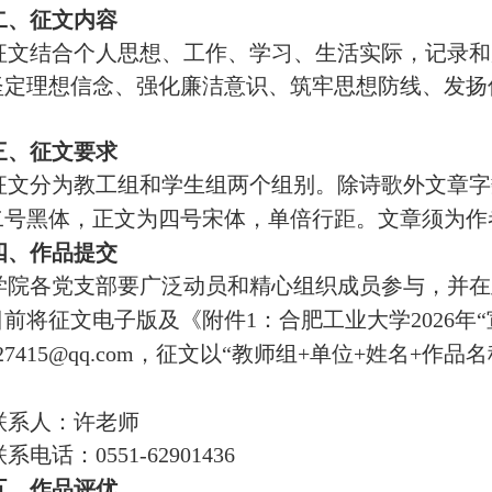
二、征文内容
征文结合个人思想、工作、学习、生活实际，记录和
坚定理想信念、强化廉洁意识、筑牢思想防线、发扬
三、征文要求
征文分为教工组和学生组两个组别。除诗歌外文章字
二号黑体，正文为四号宋体，单倍行距。文章须为作
四、作品提交
学院各党支部要广泛动员和精心组织成员参与，并在
日前将征文电子版
及
《
附件
1：合肥工业大学2026
27415@qq.com
，征文以
“教师组+单位+姓名+作品名
联系人：许老师
联系电话：
0551-62901436
五、作品评优