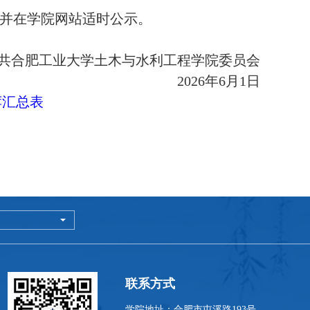
并在学院网站适时公示。
共合肥工业大学土木与水利工程学院委员会
202
6
年
6
月
1
日
荐汇总表
联系方式
学院地址：合肥市屯溪路193号