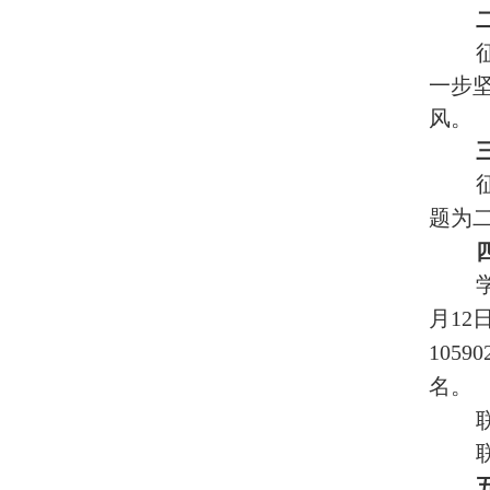
一步
风。
题为
月
12
10590
名。