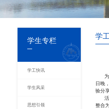
学
学生专栏
学工快讯
日晚
学生风采
验分
思想引领
整合