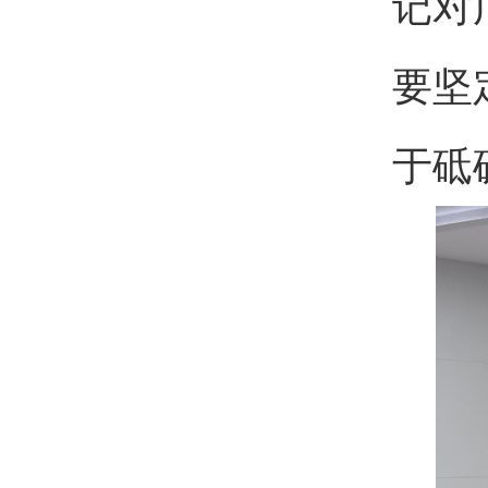
记对
要坚
于砥