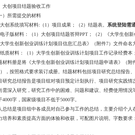
、大创项目结题验收工作
一）所需提交的材料
大创系统填写材料
:
（
1
）项目成果；（
2
）结题表。
系统登陆需
电子版材料：（
1
）大创项目结题答辩
PPT
；（
2
）《大学生创新
大学生创新创业训练计划项目信息汇总表》（附件
7
）文件命名
纸质材料：（
1
）大学生创新创业训练计划项目工作记录经费本
题材料册是将《大学生创新创业训练计划项目结题申请表》（附
），按照格式要求装订成册。结题材料包括项目研究总结报告、
目研究总结报告是项目组对项目预定计划执行、项目研究实践情
尚需深入研究，研究工作中的困难、问题和建议、经费使用情况
于
4000
字，国家级项目不低于
5000
字。
人总结是项目组中各成员对自己参与工作的总结，主要介绍个人
力培养和素质提高方面的体验和收获，可配图片说明。字数要求
。