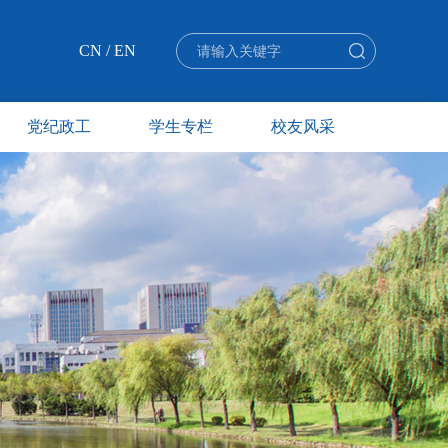
CN
/
EN
党纪政工
学生专栏
校友风采