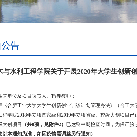
知公告
木与水利工程学院关于开展2020年大学生创新
相关单位及项目负责人、指导教师：
据《合肥工业大学大学生创新创业训练计划管理办法》（合工大
工程学院
2018
年立项国家级和
2019
年立项省级、校级大创项目已
级大创项目
（共
8
项，见附件
2
）
已达到中期检查时间，为保证验
先以本通知为准，如因疫情需调整另行通知）
：