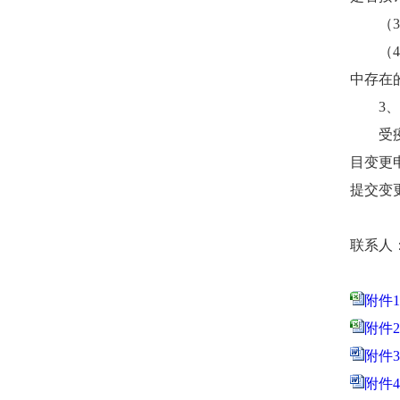
（
3
（
4
中存在
3
、
受
目变更
提交变
联系人
附件
附件
附件
附件