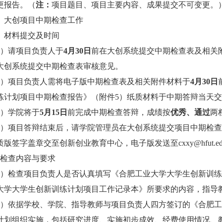
更报告。（
注：
项目题目、项目主要内容、成果提交不可变更。
、大创项目中期检查工作
、材料提交及时间
）请项目负责人于
4
月
30
日
前在大创系统提交中期检查表及相关
大创系统提交中期检查表审核意见。
）项目负责人需将电子版中期检查表及相关附件材料于
4
月
30
日
练计划项目中期检查报告》（附件
5
）纸质材料于中期答辩当天
）学院将于
5
月
15
日
前完成中期检查答辩，成绩按
优秀、通过
两
）项目答辩结束后，请学院管理员在大创系统提交项目中期检查
质版签字盖章交至创新创业教育中心，电子版发送至
cxxy@hfut.ed
检查内容与要求
）检查项目负责人是否认真填写《合肥工业大学大学生创新训练
大学大学生创新训练计划项目工作记录本》所要求的内容，指导
）依据学校、学院、指导教师与项目负责人四方签订的《合肥工
计划组织实施，包括研究进度、实施初步成效、经费使用情况、