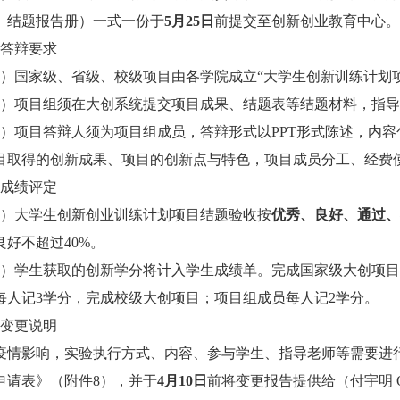
、结题报告册）一式一份于
5
月
25
日
前提交至创新创业教育中心。
答辩要求
）国家级、省级、校级项目由各学院成立
“
大学生创新训练计划
）项目组须在大创系统提交项目成果、结题表等结题材料，指导
）项目答辩人须为项目组成员，答辩形式以
PPT
形式陈述，内容
目取得的创新成果、项目的创新点与特色，项目成员分工、经费
成绩评定
）大学生创新创业训练计划项目结题验收按
优秀、良好、通过、
良好不超过
40%
。
）学生获取的创新学分将计入学生成绩单。完成国家级大创项目
每人记
3
学分，完成校级大创项目；项目组成员每人记
2
学分。
变更说明
疫情影响，实验执行方式、内容、参与学生、指导老师等需要进
申请表》（附件
8
），并于
4
月
10
日
前将变更报告提供给（付宇明