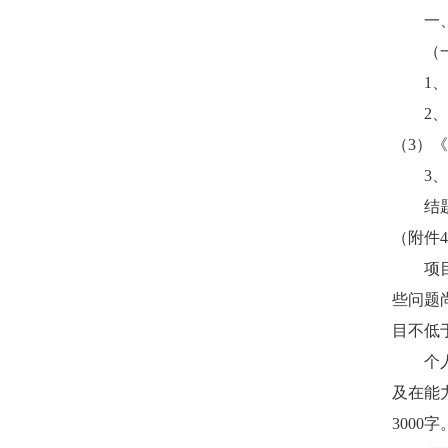
一
（
1
、
2
、
（
3
）《
3
、
结
（附件
4
项
些问题
目不低
个
及在能
3000
字