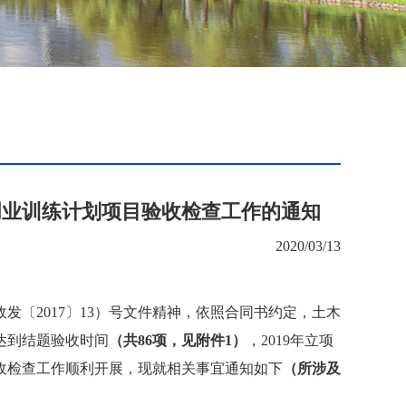
创业训练计划项目验收检查工作的通知
2020/03/13
政发〔
2017
〕
13
）号文件精神，依照合同书约定，土木
达到结题验收时间
（共
86
项，见附件
1
）
，
2019
年立项
收检查工作顺利开展，现就相关事宜通知如下
（所涉及