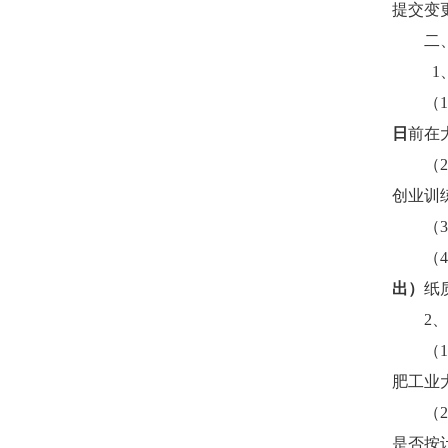
提交变
二
1
（
1
日
前在
（
2
创业训
（
3
（
4
出）
纸
2
、
（
1
肥工业
（
2
是否按