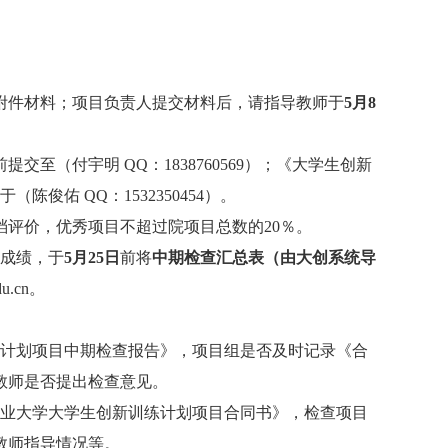
）
附件材料；项目负责人提交材料后，请指导教师于
5
月
8
前提交至（付宇明
QQ
：
1838760569
）；《大学生创新
交于（陈俊佑
QQ
：
1532350454
）。
档评价，优秀项目不超过院项目总数的
20
％。
成绩，于
5
月
25
日
前将
中期检查汇总表（由大创系统导
u.cn
。
计划项目中期检查报告》，项目组是否及时记录《合
教师是否提出检查意见。
业大学大学生创新训练计划项目合同书》，检查项目
教师指导情况等。