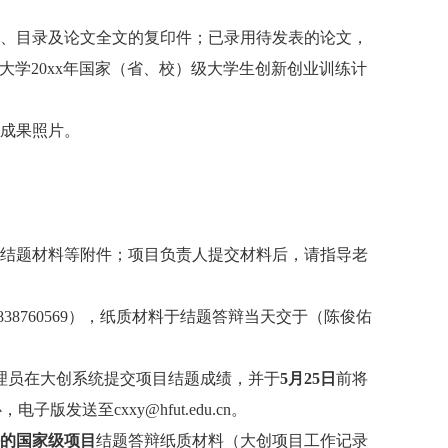
、目录及论文全文的复印件；已录用待发表的论文，
大学
20xx
年国家（省、校）级大学生创新创业训练计
成果照片。
结题材料等附件；项目负责人提交材料后，请指导老
838760569
）
，纸质材料于结题答辩当天交于
（陈俊佑
理员在大创系统提交项目结题成绩，并于
5
月
25
日
前将
心，电子版发送至
cxxy@hfut.edu.cn
。
的国家级项目
结题答辩纸质材料（大创项目工作记录