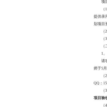
项
（
1
提供录
划项目
（
2
（
3
（
1
、
请
师于
5
月
（
2
QQ
：
15
（
3
项目验
（
4