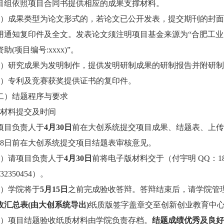
目组依照项目合同书提供相应的成果支撑材料。
）成果类型为论文形式的，若论文已公开发表，提交期刊的封面
用通知复印件及全文。发表论文须注明项目基金来源为
“
合肥工业
资助
(
项目编号
:xxxx)”
。
）研究成果为发明制作，提供发明研制成果的研制报告并附研制
）专利及竞赛获奖提供证书的复印件。
二）结题程序与要求
材料提交及时间
项目负责人于
4
月
30
日
前在大创系统提交项目成果、结题表、上传
8
日前在大创系统提交项目结题表审核意见。
）请项目负责人于
4
月
30
日
前将电子版材料交于
（付宇明
QQ
：
1
32350454
）
。
）学院将于
5
月
15
日
之前完成验收答辩。答辩结束后，请学院管
收汇总表
(
由大创系统导出
)
纸质版签字盖章交至创新创业教育中
）项目结题验收纸质材料由学院负责存档。
结题成绩优秀及良好