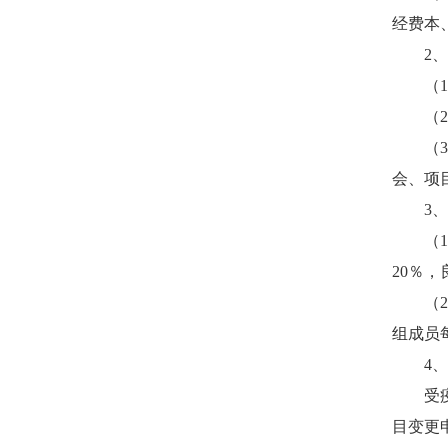
经费本
2
、
（
1
（
2
（
3
会、项
3
、
（
1
20
％，
（
2
组成员
4
、
受
目变更