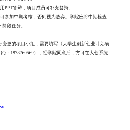
用
PPT
答辩，项目成员可补充答辩。
可参加中期考核，否则视为放弃。学院应将中期检查
下阶段任务。
行变更的项目小组，需要填写《大学生创新创业计划项
QQ
：
1838760569
），经学院同意后，方可在大创系统
）
sx