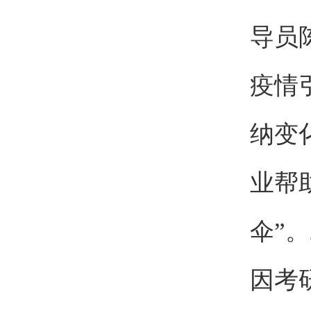
导员
疫情
纳变
业帮
伞”
因考